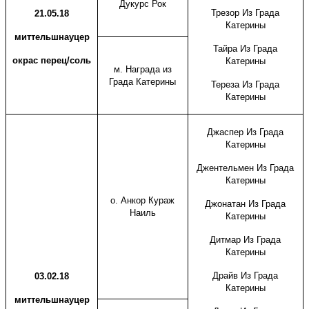
Дукурс Рок
Трезор Из Града
21.05.18
Катерины
миттельшнауцер
Тайра Из Града
окрас перец/соль
Катерины
м. Награда из
Града Катерины
Тереза Из Града
Катерины
Джаспер Из Града
Катерины
Джентельмен Из Града
Катерины
о. Анкор Кураж
Джонатан Из Града
Наиль
Катерины
Дитмар Из Града
Катерины
Драйв Из Града
03.02.18
Катерины
миттельшнауцер