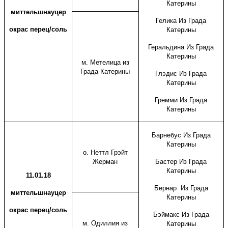
Катерины
миттельшнауцер
Гелика Из Града
окрас перец/соль
Катерины
Геральдина Из Града
Катерины
м. Метелица из
Града Катерины
Глэдис Из Града
Катерины
Гремми Из Града
Катерины
Барнебус Из Града
Катерины
о. Неттл Грэйт
Жерман
Бастер Из Града
Катерины
11.01.18
Бернар Из Града
миттельшнауцер
Катерины
окрас перец/соль
Бэймакс Из Града
м. Одиллия из
Катерины