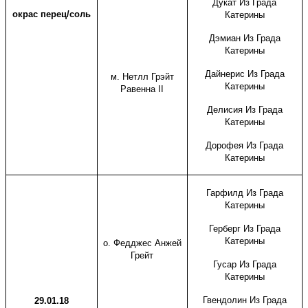
Дукат Из Града
окрас перец/соль
Катерины
Дэмиан Из Града
Катерины
Дайнерис Из Града
м. Нетлл Грэйт
Катерины
Равенна
II
Делисия Из Града
Катерины
Дорофея Из Града
Катерины
Гарфилд Из Града
Катерины
Герберг Из Града
Катерины
о. Федджес Анжей
Грейт
Гусар Из Града
Катерины
Гвендолин Из Града
29.01.18