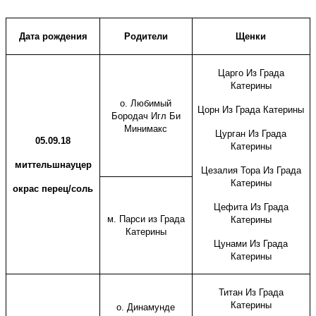
Дата рождения
Родители
Щенки
Царго Из Града
Катерины
о. Любимый
Цорн Из Града Катерины
Бородач Игл Би
Минимакс
Цурган Из Града
05.09.18
Катерины
миттельшнауцер
Цезалия Тора Из Града
Катерины
окрас перец/соль
Цефита Из Града
м. Парси из Града
Катерины
Катерины
Цунами Из Града
Катерины
Титан Из Града
Катерины
о. Динамунде