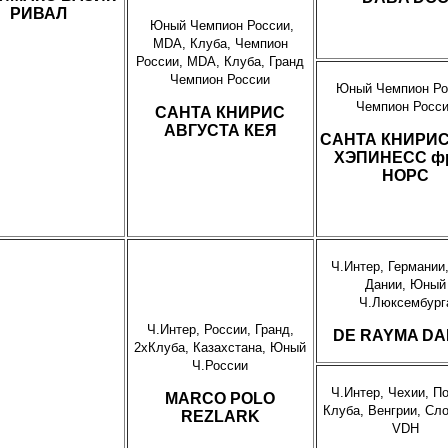
РИВАЛ
Юный Чемпион России,
MDA, Клуба, Чемпион
России, MDA, Клуба, Гранд
Чемпион России
Юный Чемпион Ро
Чемпион Росс
САНТА КНИРИС
АВГУСТА КЕЯ
САНТА КНИРИ
ХЭПИНЕСС ф
НОРС
Ч.Интер, Германии
Дании, Юный
Ч.Люксембург
Ч.Интер, России, Гранд,
DE RAYMA DA
2хКлуба, Казахстана, Юный
Ч.России
Ч.Интер, Чехии, П
MARCO POLO
Клуба, Венгрии, Сл
REZLARK
VDH