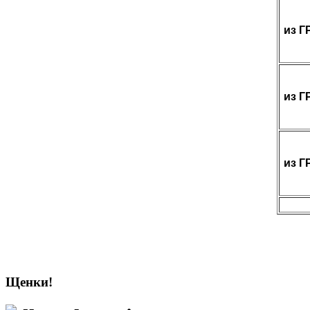
из 
из 
из 
Щенки!