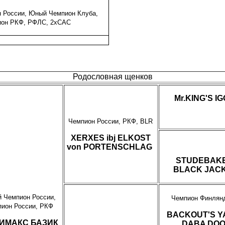
 России, Юный Чемпион Клуба,
ион РКФ, РФЛС, 2хСАС
Родословная щенков
Mr.KING'S I
Чемпион России, РКФ, BLR
XERXES ibj ELKOST
von PORTENSCHLAG
STUDEBAK
BLACK JACK
 Чемпион России,
Чемпион Финлян
ион России, РКФ
BACKOUT'S Y
ИМАКС БАЗИК
DABA DO