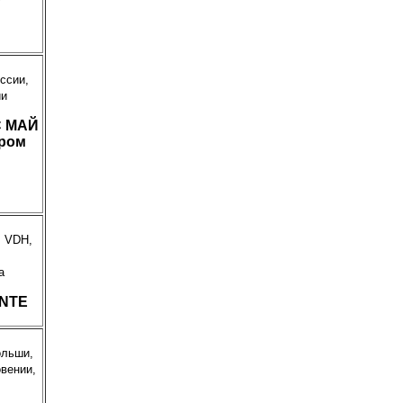
ссии,
ии
С МАЙ
ром
, VDH,
а
NTE
ольши,
овении,