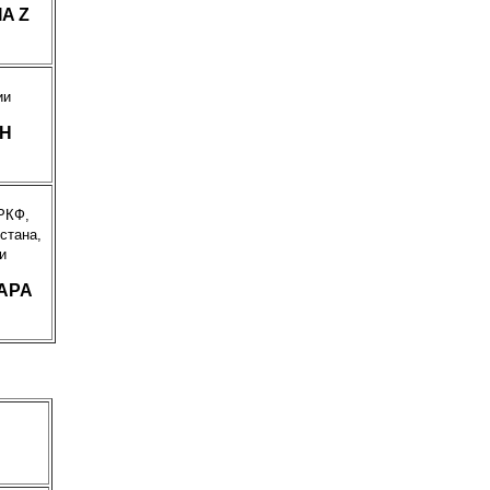
IA Z
ии
Н
РКФ,
стана,
и
АРА