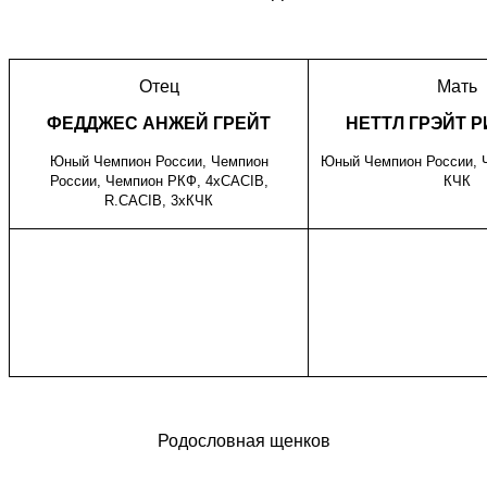
Отец
Мать
ФЕДДЖЕС АНЖЕЙ ГРЕЙТ
НЕТТЛ ГРЭЙТ 
Юный Чемпион России, Чемпион
Юный Чемпион России, 
России,
Чемпион РКФ, 4хCACIB,
КЧК
R.CACIB, 3хКЧК
Родословная щенков