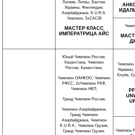
Латвии, Литвы, Балтии,
АНК
Украины, Финляндии,
ИДАЛ
Азербайджана, K.U.R.A.
Чемпион, 5хCACIB
Чемп
МАСТЕР КЛАСС
ИМПЕРАТРИЦА АЙС
МАСТ
Д
Юный Чемпион России,
Казахстана, Чемпион
Чемпион 
России, Казахстана,
Украины,
Клуба, Г
Чемпион ОАНКОО, Чемпион
РФСС, 2хЧемпион РКФ,
Чемпион НКП,
P
UN
Гранд Чемпион России,
U
Чемпион Азербайджана,
Гранд Чемпион
Азербайджана, Чемпион
K.U.R.A., Чемпион Грузии,
Чемпион Р
Гранд Чемпион Грузии,