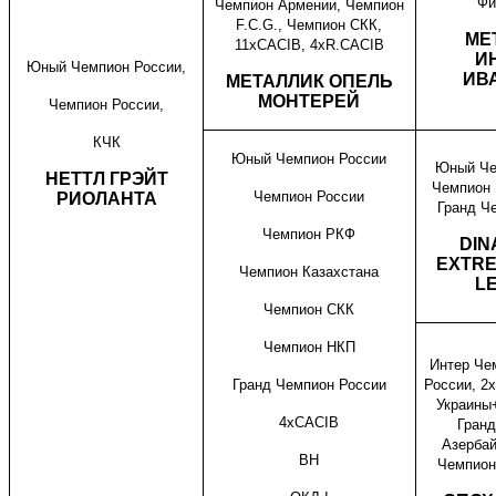
Фи
Чемпион Армении, Чемпион
F.C.G., Чемпион СКК,
МЕ
11хCACIB, 4xR.CACIB
И
Юный Чемпион России,
ИВ
МЕТАЛЛИК ОПЕЛЬ
МОНТЕРЕЙ
Чемпион России,
КЧК
Юный Чемпион России
Юный Че
НЕТТЛ ГРЭЙТ
Чемпион 
Чемпион России
РИОЛАНТА
Гранд Ч
Чемпион РКФ
DI
EXTRE
Чемпион Казахстана
L
Чемпион СКК
Чемпион НКП
Интер Че
Гранд Чемпион России
России, 2
Украины+
4xCACIB
Гранд
Азерба
BH
Чемпион