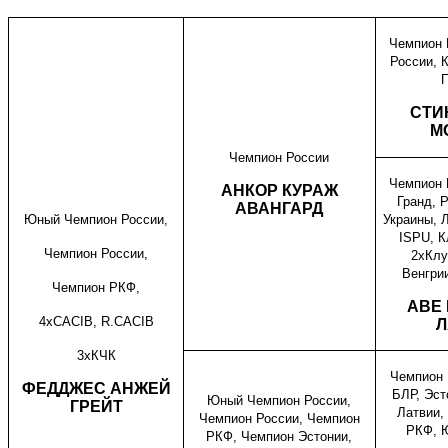
Чемпион 
России, 
СТИ
М
Чемпион России
Чемпион 
АНКОР КУРАЖ
Гранд, 
АВАНГАРД
Украины, 
Юный Чемпион России,
ISPU, К
Чемпион России,
2хКлу
Венгри
Чемпион РКФ,
АВЕ
4хCACIB, R.CACIB
Л
3хКЧК
Чемпион 
ФЕДДЖЕС АНЖЕЙ
БЛР, Эст
Юный Чемпион России,
ГРЕЙТ
Латвии,
Чемпион России, Чемпион
РКФ, 
РКФ, Чемпион Эстонии,